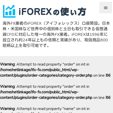


海外FX業者のiFOREX（アイフォレックス）口座開設。日本
メニュ
株・米国株など世界中の個別株と土日も取引できる仮想通

貨CFDに対応した唯一の海外FX業者。iFOREXは1996年に
サイド
設立され約24年以上もの信頼と実績があり、取扱商品800
銘柄以上を取引可能です。

前へ

Warning
: Attempt to read property "order" on int in
次へ
/home/netlinkage/ifo-fx.com/public_html/wp-

content/plugins/order-categories/category-order.php
on line
86
検索
Warning
: Attempt to read property "order" on int in
/home/netlinkage/ifo-fx.com/public_html/wp-
content/plugins/order-categories/category-order.php
on line
86
Warning
: Attempt to read property "name" on int in