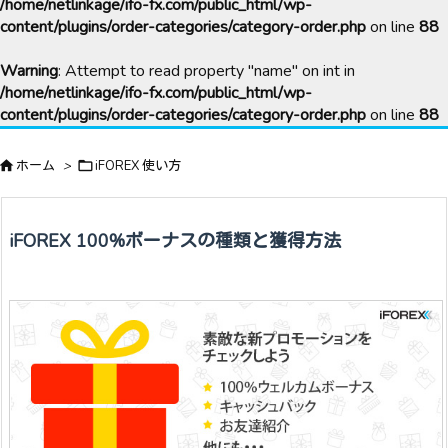
/home/netlinkage/ifo-fx.com/public_html/wp-
content/plugins/order-categories/category-order.php
on line
88
Warning
: Attempt to read property "name" on int in
/home/netlinkage/ifo-fx.com/public_html/wp-
content/plugins/order-categories/category-order.php
on line
88

ホーム
>

iFOREX 使い方
iFOREX 100%ボーナスの種類と獲得方法