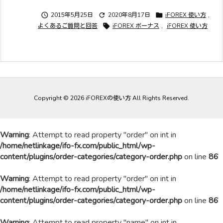

2015年5月25日

2020年8月17日

iFOREX 使い方
,
よくあるご質問と回答

iFOREX ボーナス
,
iFOREX 使い方
Copyright ©
2026
iFOREXの使い方
All Rights Reserved.
Warning
: Attempt to read property "order" on int in
/home/netlinkage/ifo-fx.com/public_html/wp-
content/plugins/order-categories/category-order.php
on line
86
Warning
: Attempt to read property "order" on int in
/home/netlinkage/ifo-fx.com/public_html/wp-
content/plugins/order-categories/category-order.php
on line
86
Warning
: Attempt to read property "name" on int in