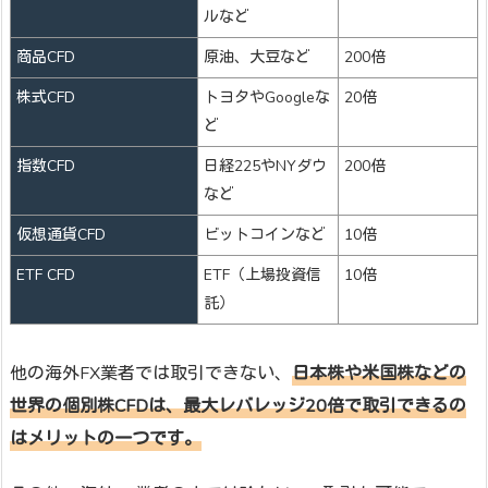
ルなど
商品CFD
原油、大豆など
200倍
株式CFD
トヨタやGoogleな
20倍
ど
指数CFD
日経225やNYダウ
200倍
など
仮想通貨CFD
ビットコインなど
10倍
ETF CFD
ETF（上場投資信
10倍
託）
他の海外FX業者では取引できない、
日本株や米国株などの
世界の個別株CFDは、最大レバレッジ20倍で取引できるの
はメリットの一つです。