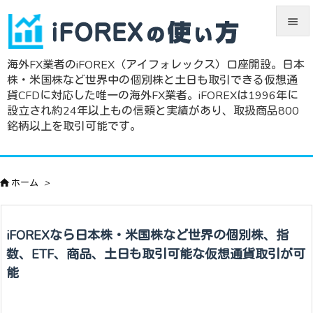


海外FX業者のiFOREX（アイフォレックス）口座開設。日本
メニュ
株・米国株など世界中の個別株と土日も取引できる仮想通

貨CFDに対応した唯一の海外FX業者。iFOREXは1996年に
サイド
設立され約24年以上もの信頼と実績があり、取扱商品800
銘柄以上を取引可能です。

前へ


ホーム
>
次へ

検索
iFOREXなら日本株・米国株など世界の個別株、指
数、ETF、商品、土日も取引可能な仮想通貨取引が可
能