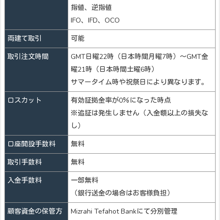
指値、逆指値
IFO、IFD、OCO
両建て取引
可能
取引注文時間
GMT日曜22時（日本時間月曜7時）～GMT金
曜21時（日本時間土曜6時）
サマータイム時や祝祭日により異なります。
ロスカット
有効証拠金率が0％になった時点
※追証は発生しません（入金額以上の損失な
し）
口座開設手数料
無料
取引手数料
無料
入金手数料
一部無料
（銀行送金の場合はお客様負担）
顧客資金の保管方
Mizrahi Tefahot Bankにて分別管理