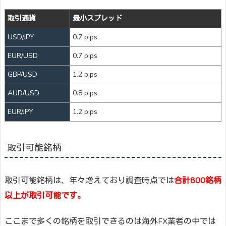
取引通貨
最小スプレッド
USD/JPY
0.7 pips
EUR/USD
0.7 pips
GBP/USD
1.2 pips
AUD/USD
0.8 pips
EUR/JPY
1.2 pips
取引可能銘柄
取引可能銘柄は、年々増えており調査時点では
合計800銘柄
以上が取引可能です。
ここまで多くの銘柄を取引できるのは海外FX業者の中では