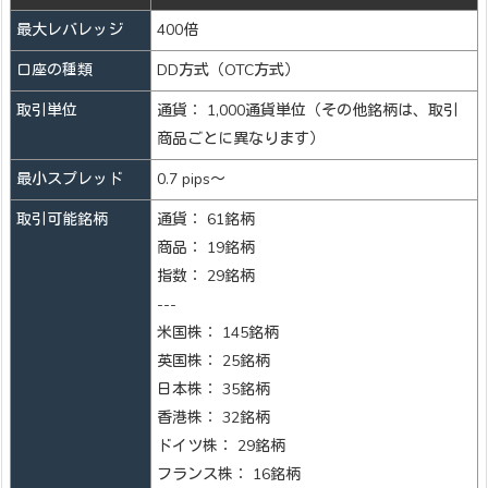
最大レバレッジ
400倍
口座の種類
DD方式（OTC方式）
取引単位
通貨： 1,000通貨単位（その他銘柄は、取引
商品ごとに異なります）
最小スプレッド
0.7 pips～
取引可能銘柄
通貨： 61銘柄
商品： 19銘柄
指数： 29銘柄
---
米国株： 145銘柄
英国株： 25銘柄
日本株： 35銘柄
香港株： 32銘柄
ドイツ株： 29銘柄
フランス株： 16銘柄