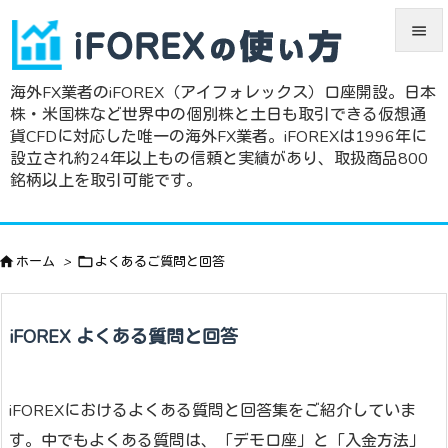


海外FX業者のiFOREX（アイフォレックス）口座開設。日本
メニュ
株・米国株など世界中の個別株と土日も取引できる仮想通

貨CFDに対応した唯一の海外FX業者。iFOREXは1996年に
サイド
設立され約24年以上もの信頼と実績があり、取扱商品800
銘柄以上を取引可能です。

前へ


ホーム
>

よくあるご質問と回答
次へ

検索
iFOREX よくある質問と回答
iFOREXにおけるよくある質問と回答集をご紹介していま
す。中でもよくある質問は、「デモ口座」と「入金方法」