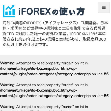


海外FX業者のiFOREX（アイフォレックス）口座開設。日本
メニュ
株・米国株など世界中の個別株と土日も取引できる仮想通

貨CFDに対応した唯一の海外FX業者。iFOREXは1996年に
サイド
設立され約24年以上もの信頼と実績があり、取扱商品800
銘柄以上を取引可能です。

前へ

Warning
: Attempt to read property "order" on int in
次へ
/home/netlinkage/ifo-fx.com/public_html/wp-

content/plugins/order-categories/category-order.php
on line
86
検索
Warning
: Attempt to read property "order" on int in
/home/netlinkage/ifo-fx.com/public_html/wp-
content/plugins/order-categories/category-order.php
on line
86
Warning
: Attempt to read property "name" on int in