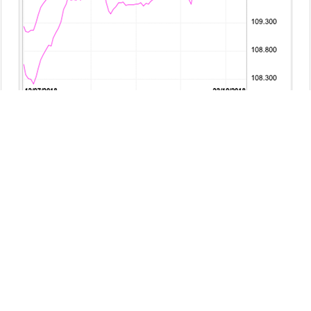
以上の簡単な操作でiFOREXアプリでボリンジャーバンドが
表示できます。
関連記事
ボリンジャーバンドを利用した取引方法






メニュー
サイドバー
目次
検索
上へ
ホーム
一時的に非表示にしたい場合は、「目のアイコン」をタ
ッチします。
削除したい場合は、「バツ印」アイコンをタッチするこ
とで削除できます。